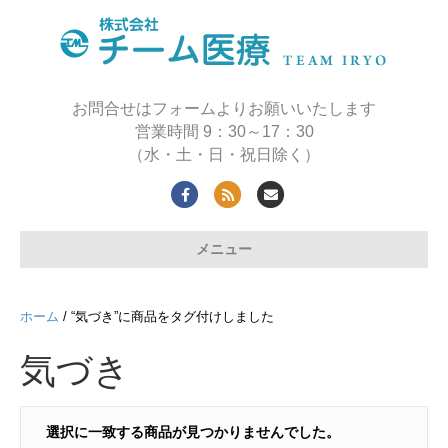
お問合せはフォームよりお願いいたします
営業時間 9：30～17：30
（水・土・日・祝日除く）
F
R
E
a
s
m
メニュー
c
s
a
e
i
b
l
ホーム
/ “気づき”に商品をタグ付けしました
o
気づき
o
k
選択に一致する商品が見つかりませんでした。