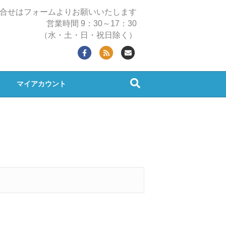
合せはフォームよりお願いいたします
営業時間 9：30～17：30
（水・土・日・祝日除く）
F
R
E
a
s
m
c
s
a
マイアカウント
e
i
b
l
o
o
k