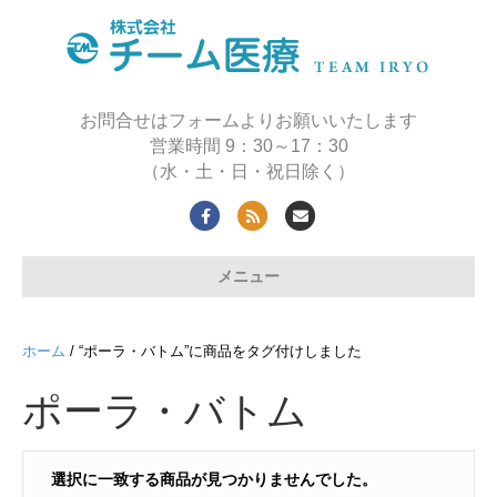
お問合せはフォームよりお願いいたします
営業時間 9：30～17：30
（水・土・日・祝日除く）
F
R
E
a
s
m
メニュー
c
s
a
e
i
b
l
ホーム
/ “ポーラ・バトム”に商品をタグ付けしました
o
ポーラ・バトム
o
k
選択に一致する商品が見つかりませんでした。