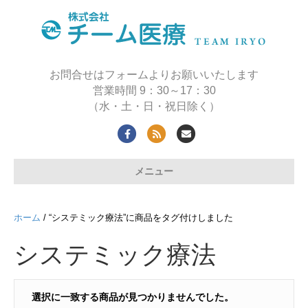
お問合せはフォームよりお願いいたします
営業時間 9：30～17：30
（水・土・日・祝日除く）
F
R
E
a
s
m
メニュー
c
s
a
e
i
b
l
ホーム
/ “システミック療法”に商品をタグ付けしました
o
システミック療法
o
k
選択に一致する商品が見つかりませんでした。