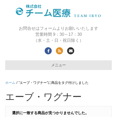
お問合せはフォームよりお願いいたします
営業時間 9：30～17：30
（水・土・日・祝日除く）
F
R
E
a
s
m
メニュー
c
s
a
e
i
b
l
ホーム
/ “エーブ・ワグナー”に商品をタグ付けしました
o
エーブ・ワグナー
o
k
選択に一致する商品が見つかりませんでした。