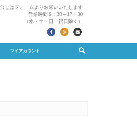
合せはフォームよりお願いいたします
営業時間 9：30～17：30
（水・土・日・祝日除く）
F
R
E
a
s
m
c
s
a
マイアカウント
e
i
b
l
o
o
k