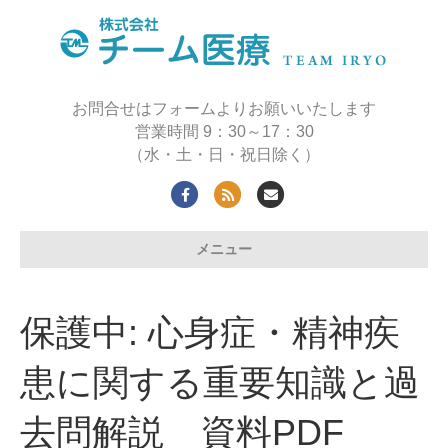
お問合せはフォームよりお願いいたします
営業時間 9：30～17：30
（水・土・日・祝日除く）
F
R
E
a
s
m
メニュー
c
s
a
e
i
b
l
保護中: 心身症・精神疾
o
o
患に関する重要知識と過
k
去問解説 資料PDF