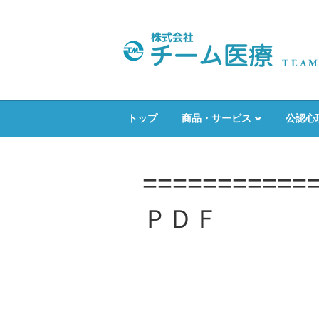
トップ
商品・サービス
公認心
========
ＰＤＦ