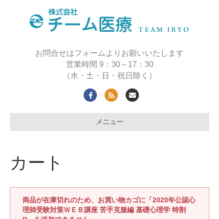
お問合せはフォームよりお願いいたします
営業時間 9：30～17：30
（水・土・日・祝日除く）
F
R
E
a
s
m
メニュー
c
s
a
e
i
b
l
カート
o
o
k
商品が在庫切れのため、お買い物カゴに「2020年公認心
理師受験対策ＷＥＢ講座 苦手克服編 基礎心理学 特割