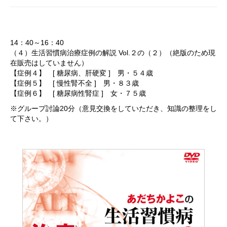
14：40～16：40
（４）生活習慣病治療症例の解説 Vol.２の（２）（絶版のため現
在販売はしていません）
【症例４】 [ 糖尿病、肝硬変 ] 男・５４歳
【症例５】 [ 慢性腎不全 ] 男・８３歳
【症例６】 [ 糖尿病性腎症 ] 女・７５歳
※グループ討論20分（意見交換をしていただき、知識の整理をし
て下さい。）