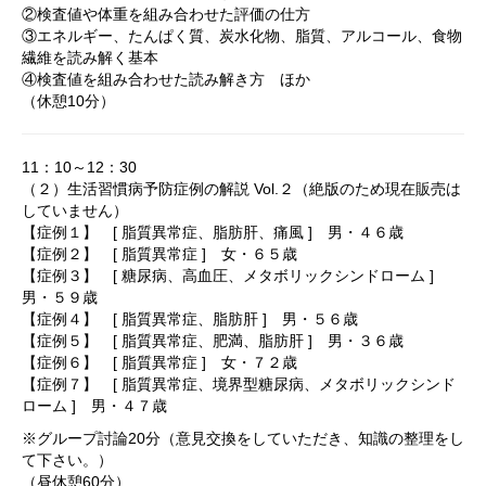
②検査値や体重を組み合わせた評価の仕方
③エネルギー、たんぱく質、炭水化物、脂質、アルコール、食物
繊維を読み解く基本
④検査値を組み合わせた読み解き方 ほか
（休憩10分）
11：10～12：30
（２）生活習慣病予防症例の解説 Vol.２（絶版のため現在販売は
していません）
【症例１】 [ 脂質異常症、脂肪肝、痛風 ] 男・４６歳
【症例２】 [ 脂質異常症 ] 女・６５歳
【症例３】 [ 糖尿病、高血圧、メタボリックシンドローム ]
男・５９歳
【症例４】 [ 脂質異常症、脂肪肝 ] 男・５６歳
【症例５】 [ 脂質異常症、肥満、脂肪肝 ] 男・３６歳
【症例６】 [ 脂質異常症 ] 女・７２歳
【症例７】 [ 脂質異常症、境界型糖尿病、メタボリックシンド
ローム ] 男・４７歳
※グループ討論20分（意見交換をしていただき、知識の整理をし
て下さい。）
（昼休憩60分）