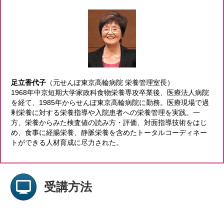
足立香代子
（元せんぽ東京高輪病院 栄養管理室長）
1968年中京短期大学家政科食物栄養専攻卒業後、医療法人病院
を経て、1985年からせんぽ東京高輪病院に勤務。医療現場で過
剰栄養に対する栄養指導や入院患者への栄養管理を実践。一
方、栄養からみた検査値の読み方・評価、対面指導技術をはじ
め、食事に経腸栄養、静脈栄養を含めたトータルコーディネー
トができる人材育成に尽力された。
受講方法