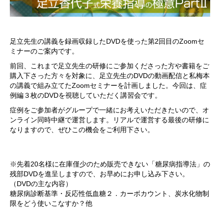
足立先生の講義を録画収録したDVDを使った第2回目のZoomセ
ミナーのご案内です。
前回、これまで足立先生の研修にご参加くださった方や書籍をご
購入下さった方々を対象に、足立先生のDVDの動画配信と私梅本
の講義で組み立てたZoomセミナーを計画しました。今回は、症
例編３枚のDVDを視聴していただく講習会です。
症例をご参加者がグループで一緒にお考えいただきたいので、オ
ンライン同時中継で運営します。リアルで運営する最後の研修に
なりますので、ぜひこの機会をご利用下さい。
※先着20名様に在庫僅少のため販売できない「糖尿病指導法」の
残部DVDを進呈しますので、お早めにお申し込み下さい。
（DVDの主な内容）
糖尿病診断基準・反応性低血糖２．カーボカウント、炭水化物制
限をどう使いこなすか？他