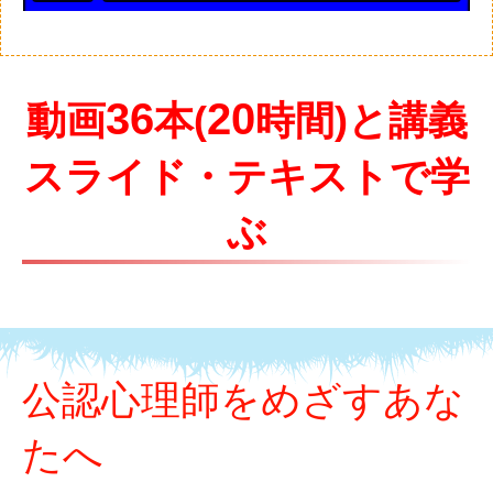
36
20
動画
本(
時間)
と講義
スライド・
テキストで学
ぶ
公認心理師をめざすあな
たへ