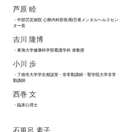
芦原 睦
・中部労災病院 心療内科部長/勤労者メンタルヘルスセン
ター長
吉川 隆博
・東海大学健康科学部看護学科 准教授
小川 歩
・了徳寺大学学生相談室・非常勤講師・聖学院大学非常
勤講師
西巻 文
・臨床心理士
石風呂 素子