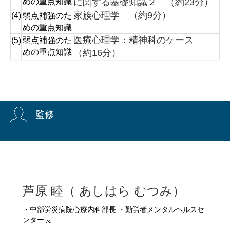
めの重点知識
に関する基礎知識２ （約23分）
家族心理学 （約9分）
(4)
弱点補強のた
めの重点知識
医療心理学：精神科のケース
(5)
弱点補強のた
めの重点知識
（約16分）
監修
芦原 睦（ あしはら むつみ）
・中部労災病院心療内科部長 ・勤労者メンタルヘルスセ
ンター長