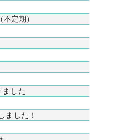
（不定期）
げました
しました！
した