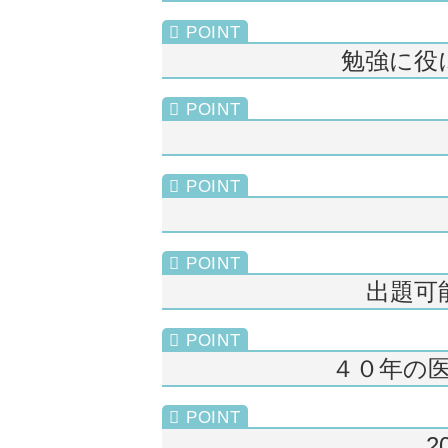
勉強に役
出題可
４０年の
2