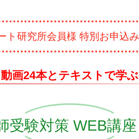
ート研究所会員様 特別お申込
動画
24本
と
テキストで学ぶ
受験対策 WEB講座 